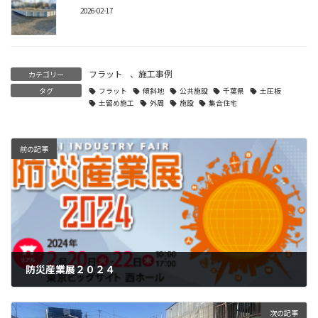
2026-02-17
フラット
、
施工事例
カテゴリー
タグ
フラット
傾斜地
公共施設
千葉県
土圧板
土留め施工
外周
施設
集合住宅
前の記事
防災産業展２０２４
2024-01-20
次の記事