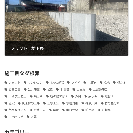
フラット 埼玉県
2024-03-04
施工例タグ検索
フラット
マンション
ミヤコWG
ワイド
京都府
住宅
傾斜地
公共工事
公共施設
公園
千葉県
土圧板
土留め施工
土砂流出防止
埼玉県
塀の建て替え
外周
展示会
建替え
施設
東京都の工事
止水工法
水害対策
神奈川県
竹の根切り
色々な使い方
貯水工法
農地
集合住宅
駐車場
駐輪場
１ｍピッチ
３番
カテゴリー