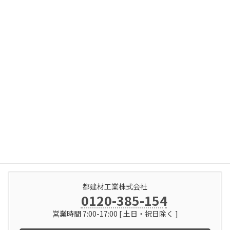
傾斜地 ３番土留め施工
千葉県にてフェンスウォール
を採用して頂きました。現場は傾斜地。
Ⓡ
３番（地上高さ～1100ｍｍ）を使用して土留め施工現場
フェンスウォールの上部フェンスは侵入防止対策、メッシュフェンス。
長い施工箇所も少ない部材で一気に距離を稼げるフェンスウォール
簡単施工で工期短縮でき、コスト削減に貢献します！
フェンスウォール フラットの施工実績はこちらでご覧ください
都建材工業株式会社
0120-385-154
営業時間 7:00-17:00 [ 土日・祝日除く ]